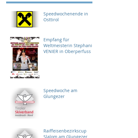
Speedwochenende in
Osttirol
Empfang für
Weltmeisterin Stephanie
VENIER in Oberperfuss
Speedwoche am
Glungezer
Raiffeisenbezirkscup
Slalom am Glungezer