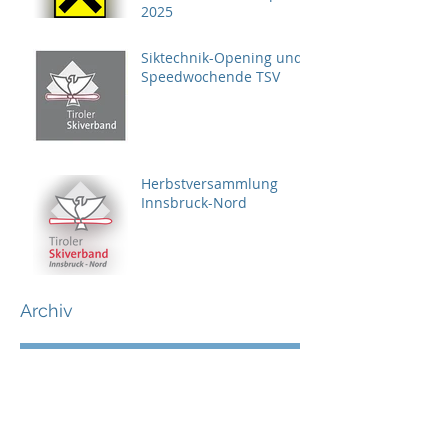
2025
Siktechnik-Opening und
Speedwochende TSV
Herbstversammlung
Innsbruck-Nord
Archiv
Februar 2025
(6)
6 Beiträge
Januar 2025
(2)
2 Beiträge
November 2024
(1)
1 Beitrag
Oktober 2024
(1)
1 Beitrag