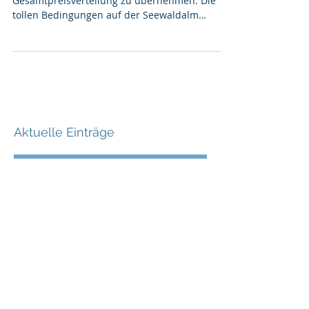
Der SK Telfs erklärte sich bereit, die heurige
Gesamtpreisverteilung zu übernehmen. Die
tollen Bedingungen auf der Seewaldalm
wurden...
Aktuelle Einträge
Speedwochenende in Osttirol
Empfang für Weltmeisterin
Stephanie VENIER in