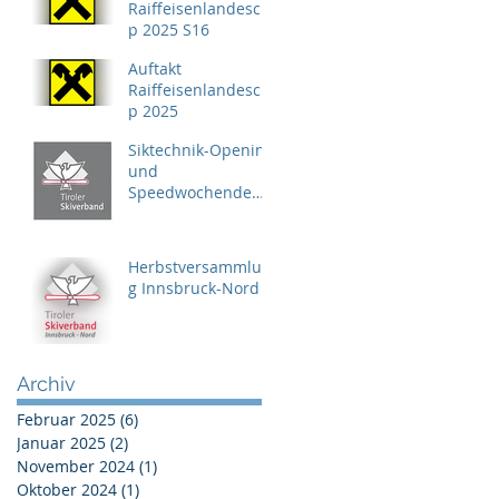
Raiffeisenlandescu
p 2025 S16
Auftakt
Raiffeisenlandescu
p 2025
Siktechnik-Opening
und
Speedwochende
TSV
Herbstversammlun
g Innsbruck-Nord
Archiv
Februar 2025
(6)
6 Beiträge
Januar 2025
(2)
2 Beiträge
November 2024
(1)
1 Beitrag
Oktober 2024
(1)
1 Beitrag