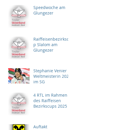
Speedwoche am
Glungezer
Raiffeisenbezirkscu
p Slalom am
Glungezer
Stephanie Venier
Weltmeisterin 2025
im SG
4 RTL im Rahmen
des Raiffeisen
Bezirkscups 2025
Auftakt