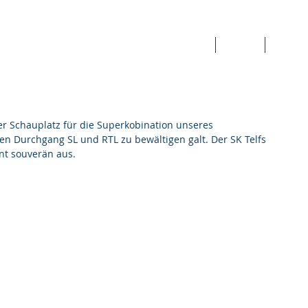
Home
News
Team
er Schauplatz für die Superkobination unseres 
nen Durchgang SL und RTL zu bewältigen galt. Der SK Telfs 
nt souverän aus. 